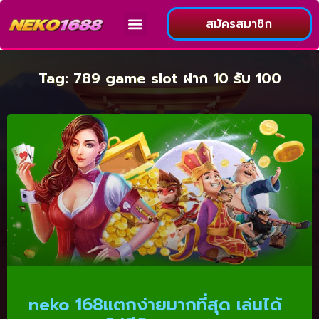
สมัครสมาชิก
Tag: 789 game slot ฝาก 10 รับ 100
neko 168แตกง่ายมากที่สุด เล่นได้