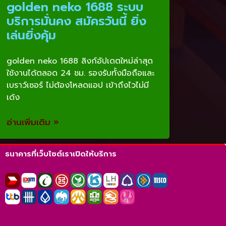
golden neko 1688 ระบบ
บริการมั่นคง สมัครวันนี้ ยิ่ง
เล่นยิ่งคุ้ม
golden neko 1688 ลิงก์อัปเดตใหม่ล่าสุด
ใช้งานได้ตลอด 24 ชม. รองรับทั้งมือถือและ
เบราว์เซอร์ ไม่ต้องโหลดแอป เข้าถึงไวไม่มี
เด้ง
อ่านเพิ่มเติม »
ธนาคารที่เว็บไซต์เราเปิดให้บริการ