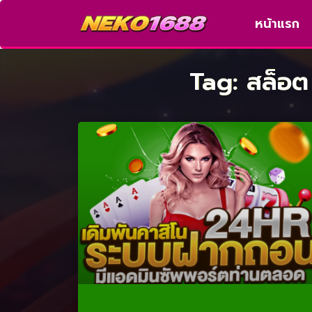
หน้าแรก
Tag: สล็อต 1