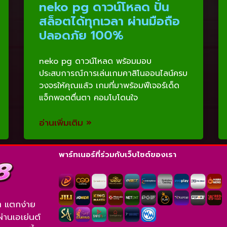
neko pg ดาวน์โหลด ปั่น
สล็อตได้ทุกเวลา ผ่านมือถือ
ปลอดภัย 100%
neko pg ดาวน์โหลด พร้อมมอบ
ประสบการณ์การเล่นเกมคาสิโนออนไลน์ครบ
วงจรให้คุณแล้ว เกมที่มาพร้อมฟีเจอร์เด็ด
แจ็กพอตตื่นตา คอมโบโดนใจ
อ่านเพิ่มเติม »
พาร์ทเนอร์ที่ร่วมกับเว็บไซต์ของเรา
ต แตกง่าย
่านเอเย่นต์